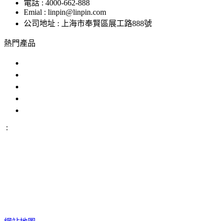
電話 : 4000-662-888
Emial : linpin@linpin.com
公司地址 : 上海市奉賢區展工路888號
熱門產品
鹽霧試驗機
交變鹽霧試驗箱
複合鹽霧試驗箱
汽車零部件鹽霧試驗箱
恒溫恒濕好色先生APP在线下载
:
IP防水試驗設備
溫度衝擊試驗箱
步入式好色先生APP在
线下载
恒溫恒濕試驗機
臭氧老化試驗設備
高低溫交變濕熱
試驗設備
版權所有 ©上海好色直播儀器股份有限公司 All Rights
Reserved
網站地圖
備案號：
滬ICP備12029585號-1