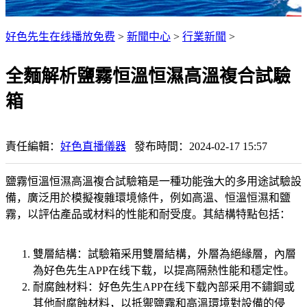
好色先生在线播放免费
>
新聞中心
>
行業新聞
>
全麵解析鹽霧恒溫恒濕高溫複合試驗
箱
責任編輯：
好色直播儀器
發布時間：2024-02-17 15:57
鹽霧恒溫恒濕高溫複合試驗箱是一種功能強大的多用途試驗設
備，廣泛用於模擬複雜環境條件，例如高溫、恒溫恒濕和鹽
霧，以評估產品或材料的性能和耐受度。其結構特點包括：
雙層結構：試驗箱采用雙層結構，外層為絕緣層，內層
為好色先生APP在线下载，以提高隔熱性能和穩定性。
耐腐蝕材料：好色先生APP在线下载內部采用不鏽鋼或
其他耐腐蝕材料，以抵禦鹽霧和高溫環境對設備的侵