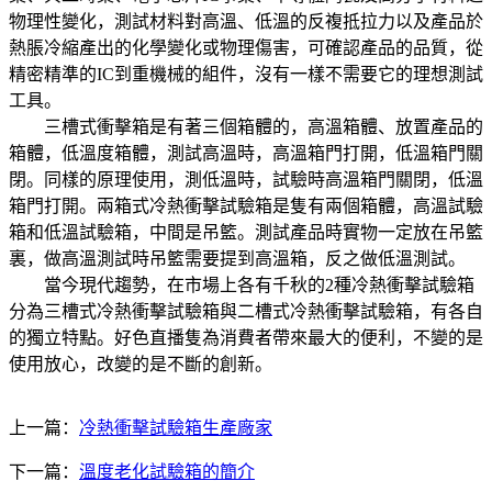
物理性變化，測試材料對高溫、低溫的反複抵拉力以及產品於
熱脹冷縮產出的化學變化或物理傷害，可確認產品的品質，從
精密精準的IC到重機械的組件，沒有一樣不需要它的理想測試
工具。
三槽式衝擊箱是有著三個箱體的，高溫箱體、放置產品的
箱體，低溫度箱體，測試高溫時，高溫箱門打開，低溫箱門關
閉。同樣的原理使用，測低溫時，試驗時高溫箱門關閉，低溫
箱門打開。兩箱式冷熱衝擊試驗箱是隻有兩個箱體，高溫試驗
箱和低溫試驗箱，中間是吊籃。測試產品時實物一定放在吊籃
裏，做高溫測試時吊籃需要提到高溫箱，反之做低溫測試。
當今現代趨勢，在市場上各有千秋的2種冷熱衝擊試驗箱
分為三槽式冷熱衝擊試驗箱與二槽式冷熱衝擊試驗箱，有各自
的獨立特點。好色直播隻為消費者帶來最大的便利，不變的是
使用放心，改變的是不斷的創新。
上一篇：
冷熱衝擊試驗箱生產廠家
下一篇：
溫度老化試驗箱的簡介