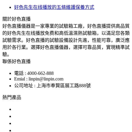
好色先生在线播放的五條維護保養方式
關於好色直播
好色直播儀器是一家專業的試驗箱工廠，好色直播提供高品質
的好色先生在线播放免费和高低溫濕熱試驗箱，以滿足您各類
試驗需求。好色直播的試驗設備設計先進，性能可靠，廣泛應
用於各行業。選擇好色直播儀器，選擇可靠品質，實現精準試
驗。
聯係好色直播
電話 : 4000-662-888
Emial : linpin@linpin.com
公司地址 : 上海市奉賢區展工路888號
熱門產品
鹽霧試驗機
交變鹽霧試驗箱
複合鹽霧試驗箱
汽車零部件鹽霧試驗箱