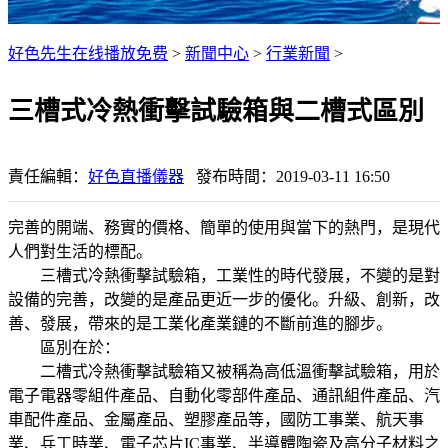
好色先生在线播放免费
>
新聞中心
>
行業新聞
>
三槽式冷熱衝擊試驗箱與二槽式區別
責任編輯：
好色直播儀器
發布時間：2019-03-11 16:50
完善的開端、務實的價格、簡單的使用與當下的熱門，是現代
人們對生活的標配。
三槽式冷熱衝擊試驗箱，工業性的時代發展，不變的是對
設備的完善，改變的是產品更近一步的優化。升級、創新，改
善、發展，帶來的是工業化產業鏈的不斷前進的腳步。
區別在於：
二槽式冷熱衝擊試驗箱又被稱為高低溫衝擊試驗箱，用於
電子電器零組件產品、自動化零部件產品、通訊組件產品、汽
車配件產品、金屬產品、塑膠產品等，國防工事業、航天事
業、兵工時業、電子芯片IC事業、半導體陶瓷及高分子材料之