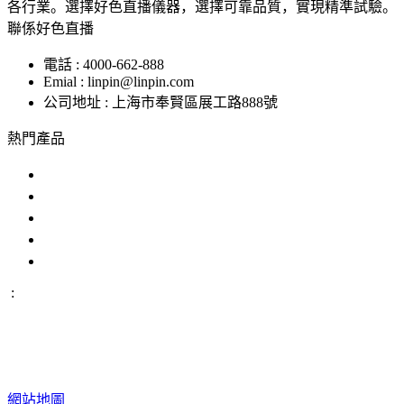
各行業。選擇好色直播儀器，選擇可靠品質，實現精準試驗。
聯係好色直播
電話 : 4000-662-888
Emial : linpin@linpin.com
公司地址 : 上海市奉賢區展工路888號
熱門產品
鹽霧試驗機
交變鹽霧試驗箱
複合鹽霧試驗箱
汽車零部件鹽霧試驗箱
恒溫恒濕好色先生APP在线下载
:
IP防水試驗設備
溫度衝擊試驗
版權所有 ©上海好色直播
網站地圖