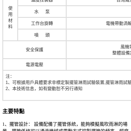
使
水 泵
用
材
工作台旋轉
電機帶動渦
料
噴 頭
風機
安全保護
整體設備
電源電壓
注：
1、可根據用戶具體要求非標定製擺管淋雨試驗裝置,擺管淋雨試驗
2、本技術信息，如有變動恕不另行通知
主要特點
1、擺管設計： 設備配備了擺管係統，能夠模擬風吹雨淋的場