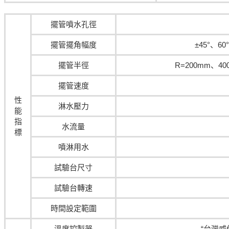
擺管噴水孔徑
擺管擺角幅度
±45°、6
擺管半徑
R=200mm、4
擺管速度
性
淋水壓力
能
指
水流量
標
噴淋用水
試驗台尺寸
試驗台轉速
時間設定範圍
溫度控製器
“台灣威