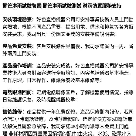
擺管淋雨試驗裝置|擺管淋雨試驗測試|淋雨裝置服務支持
安裝環境勘察：
好色直播儀器公司可安排專業技術人員上門勘
察場地，根據不同產品需要，提出用電、供水和排氣等各方麵
安裝要求，我司出具一份圖文並茂的安裝準備說明書;
產品免費安裝：
客戶安裝條件具備後，我司承諾省內一周、省
外兩周上門安裝;
產品操作培訓：
產品安裝完成後，好色直播儀器公司將安排專
業技術人員會對顧客進行全麵培訓，內容包括儀器基本構造，
工作原理，日常操作，維護保養及基本維修等;
電話跟進回訪：
定期電話聯係客戶，了解機器使用情況，指導
日常維護保養，及時提醒儀器校準;
售後維修：
產品提供一年免費保修，產品保修期內報修，我司
承諾3小時電話響應，及時診斷問題、確定解決方案;如電話無
法解決且屬緊急故障，我司承諾48小時內派專人免費上門處
理;非耗材類因質量原因損壞的配件(由火災、水災、磁電串入