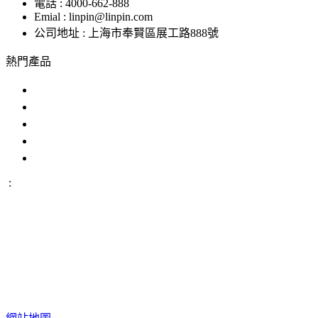
電話 : 4000-662-888
Emial : linpin@linpin.com
公司地址 : 上海市奉賢區展工路888號
熱門產品
鹽霧試驗機
交變鹽霧試驗箱
複合鹽霧試驗箱
汽車零部件鹽霧試驗箱
恒溫恒濕好色先生APP在线下载
:
IP防水試驗設備
溫度衝擊試驗箱
步入式好色先生APP在
线下载
恒溫恒濕試驗機
臭氧老化試驗設備
高低溫交變濕熱
試驗設備
版權所有 ©上海好色直播儀器股份有限公司 All Rights
Reserved
網站地圖
備案號：
滬ICP備12029585號-1