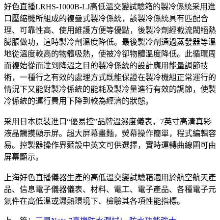
好色直播LRHS-1000B-LJ高低溫交變試驗箱的製冷係統采用進
口壓縮機所組成的複疊式製冷係統，該製冷係統具有匹配合
理、可靠性高、使用維護方便等優點，後製冷劑經截流閥絕熱
膨脹做功，這時製冷劑溫度降低。最後製冷劑通過蒸發器等溫
地從溫度較高的物體吸熱，使被冷卻物體溫度降低。此循環周
而複始從而達到降溫之目的製冷係統的設計應用能量調節技
術，一種行之有效的處理方式既能保證在製冷機組正常運行的
情況下又能對製冷係統的能耗及製冷量進行有效的調節，使製
冷係統的運行費用下降到較為經濟的狀態。
采用日本原裝進口“優易控”品牌溫濕度儀表，7英寸高清真彩
液晶觸摸顯示屏。超大屏幕畫麵，熒幕操作簡單，程式編輯容
易。控製器操作界麵設中英文可供選擇，實時運轉曲線圖可由
屏幕顯示。
上海好色直播儀器生產的高低溫交變試驗箱適用於航空航天產
品、信息電子儀器儀表、材料、電工、電子產品、各種電子元
氣件在高低溫或濕熱環境下、檢驗其各項性能指標。