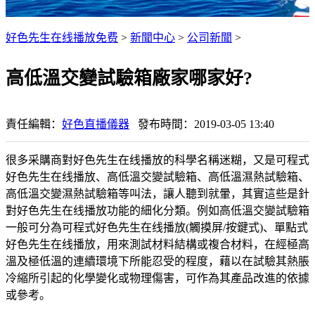
好色先生在线播放免费
>
新聞中心
>
公司新聞
>
高低溫交變試驗箱廠家哪家好?
責任編輯：
好色直播儀器
發布時間：2019-03-05 13:40
很多采購商對好色先生在线播放的科學名稱迷糊，又是可程式
好色先生在线播放、高低溫交變試驗箱、高低溫濕熱試驗箱、
高低溫交變濕熱試驗箱等叫法，讓人聽到就暈，其實這些是針
對好色先生在线播放功能的細化分類。例如高低溫交變試驗箱
一般可分為可程式好色先生在线播放(觸摸屏/按鍵式)、單點式
好色先生在线播放，用來測試材料結構或複合材料，在經極高
溫及極低溫的連續環境下所能忍受的程度，藉以在試驗其熱脹
冷縮所引起的化學變化或物理傷害，可作為其產品改進的依據
或參考。